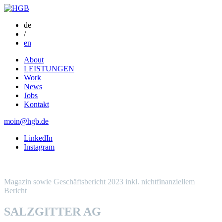
de
/
en
About
LEISTUNGEN
Work
News
Jobs
Kontakt
moin@hgb.de
LinkedIn
Instagram
Magazin sowie Geschäftsbericht 2023 inkl. nichtfinanziellem
Bericht
SALZGITTER AG