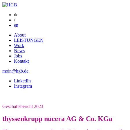
de
/
en
About
LEISTUNGEN
Work
News
Jobs
Kontakt
moin@hgb.de
LinkedIn
Instagram
Geschäftsbericht 2023
thyssenkrupp nucera AG & Co. KGa