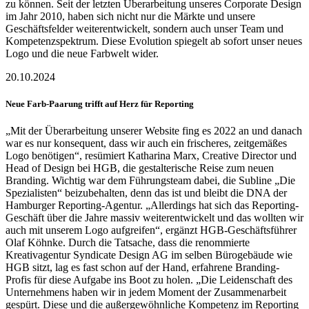
zu können. Seit der letzten Überarbeitung unseres Corporate Design
im Jahr 2010, haben sich nicht nur die Märkte und unsere
Geschäftsfelder weiterentwickelt, sondern auch unser Team und
Kompetenzspektrum. Diese Evolution spiegelt ab sofort unser neues
Logo und die neue Farbwelt wider.
20.10.2024
Neue Farb-Paarung trifft auf Herz für Reporting
„Mit der Überarbeitung unserer Website fing es 2022 an und danach
war es nur konsequent, dass wir auch ein frischeres, zeitgemäßes
Logo benötigen“, resümiert Katharina Marx, Creative Director und
Head of Design bei HGB, die gestalterische Reise zum neuen
Branding. Wichtig war dem Führungsteam dabei, die Subline „Die
Spezialisten“ beizubehalten, denn das ist und bleibt die DNA der
Hamburger Reporting-Agentur. „Allerdings hat sich das Reporting-
Geschäft über die Jahre massiv weiterentwickelt und das wollten wir
auch mit unserem Logo aufgreifen“, ergänzt HGB-Geschäftsführer
Olaf Köhnke. Durch die Tatsache, dass die renommierte
Kreativagentur Syndicate Design AG im selben Bürogebäude wie
HGB sitzt, lag es fast schon auf der Hand, erfahrene Branding-
Profis für diese Aufgabe ins Boot zu holen. „Die Leidenschaft des
Unternehmens haben wir in jedem Moment der Zusammenarbeit
gespürt. Diese und die außergewöhnliche Kompetenz im Reporting